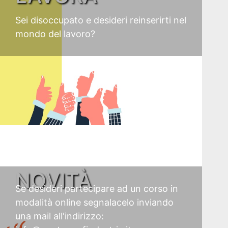
Sei disoccupato e desideri reinserirti nel
Recruiting
mondo del lavoro?
Unimpiego
Tirocini
finanziati
Tuttostage
Persona
NOVITÀ
Corsi
Se desideri partecipare ad un corso in
gratuiti
modalità online segnalacelo inviando
per
una mail all'indirizzo: