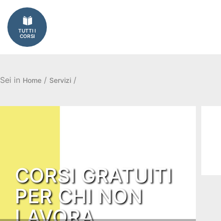
Imprese
TUTTI I
Catalogo
CORSI
corsi
Finanziamenti
Sei in
/
/
Home
Servizi
Regione
Veneto
(FSE)
Fondimpresa
CORSI GRATUITI
PER CHI NON
Fondirigenti
LAVORA
Apprendistato