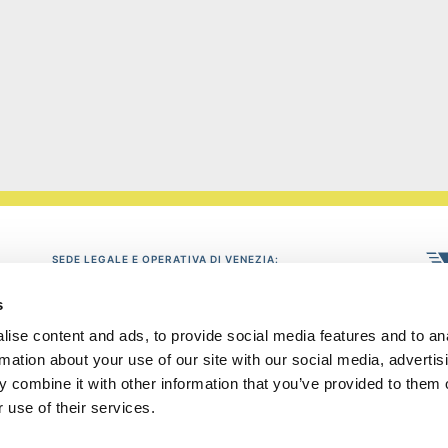
SEDE LEGALE E OPERATIVA DI VENEZIA:
via delle Industrie 19, 30175 Marghera-Venezia
c/o parco scientifico tecnologico (entrata Vega 1 - palazzo Lybra)
s
Tel: 041/5382052 - fax: 041/935142
ise content and ads, to provide social media features and to an
SEDE OPERATIVA DI ROVIGO:
rmation about your use of our site with our social media, advertis
Via A. Casalini 1, 45100 Rovigo
 combine it with other information that you’ve provided to them o
Tel: 0425/2021 - fax: 0425/28522
P
 use of their services.
info@puntoconfindustria.it
P: Iva 02499420277
News
prop