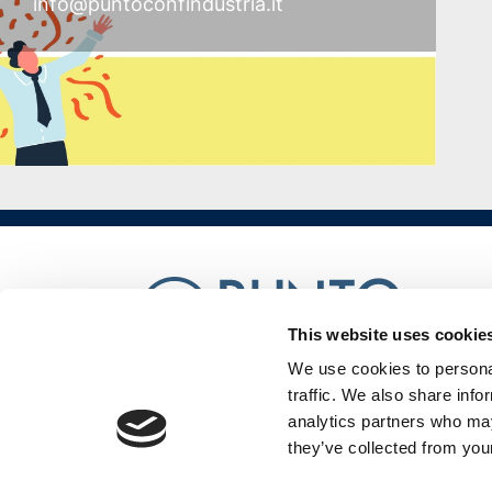
disoccupati
info@puntoconfindustria.it
Programma
GOL
PR
VENETO
FSE+
2021-
2027
This website uses cookie
Corsi
We use cookies to personal
Punto Confindustria SRL è una
traffic. We also share info
società soggetta a direzione e
a
analytics partners who may
coordinamento di Confindustria
Veneto Est Servizi Srl
pagamento
they’ve collected from your