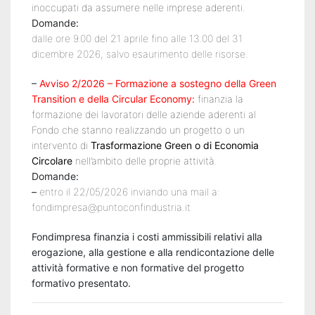
disoccupati
inoccupati da assumere nelle imprese aderenti.
Domande:
Programma
dalle ore 9.00 del 21 aprile fino alle 13.00 del 31
dicembre 2026, salvo esaurimento delle risorse.
GOL
–
Avviso 2/2026 – Formazione a sostegno della Green
PR
Transition e della Circular Economy:
finanzia la
formazione dei lavoratori delle aziende aderenti al
VENETO
Fondo che stanno realizzando un progetto o un
intervento di
Trasformazione Green o di Economia
FSE+
Circolare
nell’ambito delle proprie attività.
2021-
Domande:
–
entro il 22/05/2026 inviando una mail a:
2027
fondimpresa@puntoconfindustria.it
Corsi
Fondimpresa finanzia i costi ammissibili relativi alla
erogazione, alla gestione e alla rendicontazione delle
a
attività formative e non formative del progetto
formativo presentato.
pagamento