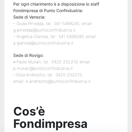
Istituzioni
Per ogni chiarimento è a disposizione lo staff
Fondimpresa di Punto Confindustria:
Sede di Venezia:
Orientamento
– Giulia Pirredda, tel.: 041-5499245, email:
Scuola/Lavoro
g.pirredda@puntoconfindustria.it
– Angelica Gianola, tel.: 041-5499280, email:
a.gianola@puntoconfindustria.it
Percorsi
ITS
Sede di Rovigo:
–
Paola Munari, tel.: 0425-202210, email:
p.munari@puntoconfindustria.it
Learning
– Elisa Andreotto, tel.: 0425-202215,
Kit
email: e.andreotto@puntoconfindustria.it
Cos’è
Fondimpresa