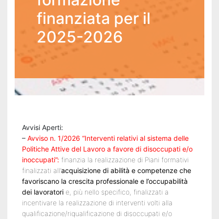
finanziata per il
Recruiting
2025-2026
Unimpiego
Tirocini
finanziati
Tuttostage
Avvisi Aperti:
–
Avviso n. 1/2026 “Interventi relativi al sistema delle
Persona
Politiche Attive del Lavoro a favore di disoccupati e/o
inoccupati”:
finanzia la realizzazione di Piani formativi
Corsi
finalizzati all’
acquisizione di abilità e competenze che
favoriscano la crescita professionale e l’occupabilità
gratuiti
dei lavoratori
e, più nello specifico, finalizzati a
per
incentivare la realizzazione di interventi volti alla
qualificazione/riqualificazione di disoccupati e/o