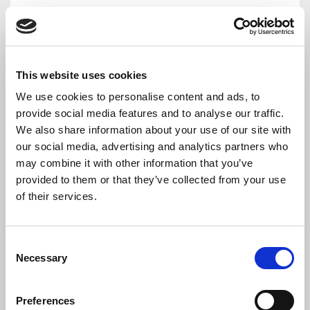
Fondimpresa è un fondo interprofessionale di natura
privatistica, costituito da Confindustria, Cgil, Cisl e Uil,
che consente a tutte le aziende italiane
l’accantonamento di una parte dei contributi versati
This website uses cookies
(0,30 % monte salari, di cui all’art. 25 della legge
845/1978) da utilizzare per la formazione e
We use cookies to personalise content and ads, to
l’aggiornamento dei propri dipendenti.
provide social media features and to analyse our traffic.
We also share information about your use of our site with
our social media, advertising and analytics partners who
Come aderire a Fondimpresa
may combine it with other information that you’ve
provided to them or that they’ve collected from your use
Aderire a Fondimpresa è facile: basta scegliere nella
of their services.
“
DenunciaAziendale
” del flusso UNIEMENS aggregato,
all’interno dell’elemento “
FondoInterprof
“, l’opzione
“
Adesione
” selezionando il codice
FIMA
e inserendo il
Consent
numero dei dipendenti (solo quadri, impiegati e operai)
Necessary
Selection
interessati all’obbligo contributivo. In questo modo, si
indica la propria volontà di affidare a Fondimpresa il
Preferences
proprio contributo INPS dello 0,30%. Come indicato