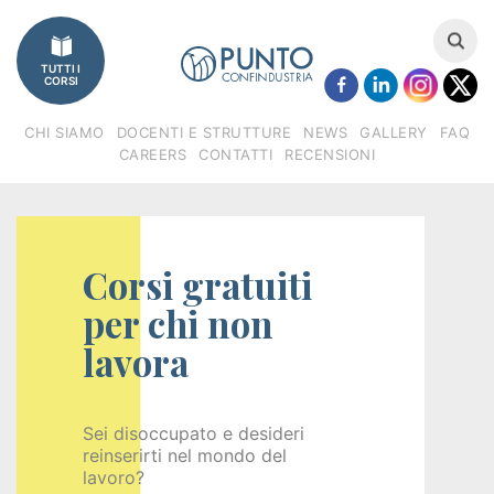
Imprese
TUTTI I
Catalogo
CORSI
corsi
CHI SIAMO
DOCENTI E STRUTTURE
NEWS
GALLERY
FAQ
CAREERS
CONTATTI
RECENSIONI
Finanziamenti
Regione
Corsi gratuiti
Veneto
per chi non
(FSE)
lavora
Fondimpresa
Fondirigenti
Sei disoccupato e desideri
reinserirti nel mondo del
lavoro?
Apprendistato