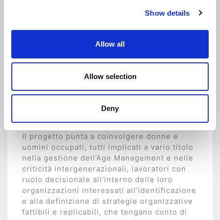
Le iniziative progettate sono state
Show details
sviluppate in riferimento a tutte 4 le macro-
tematiche previste dal Bando:
– intergenerazionalità
Allow all
– competenze necessarie per affrontare i
cambiamenti
– armonizzazione vita lavorativa e vita
Allow selection
privata
– transizione generazionale
Deny
Destinatari
Il progetto punta a coinvolgere donne e
uomini occupati, tutti implicati a vario titolo
nella gestione dell’Age Management e nelle
criticità intergenerazionali, lavoratori con
ruolo decisionale all’interno delle loro
organizzazioni interessati all’identificazione
e alla definizione di strategie organizzative
fattibili e replicabili, che tengano conto di