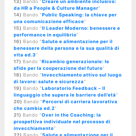
13)
Bando “
Creare un ambiente inclusivo:
da HR a People & Culture Manager
“
14)
Bando “
Public Speaking: la chiave per
una comunicazione efficace
“
15)
Bando “
Il Leader Moderno: benessere e
performance in equilibrio
“
16)
Bando “
Salute e alimentazione per il
benessere della persona e la sua qualità di
vita ed.3
“
17)
Bando “
Ricambio generazionale: le
sfide per la cooperazione del futuro
“
18)
Bando “
Invecchiamento attivo sul luogo
di lavoro: salute e sicurezza
“
19)
Bando “
Laboratorio Feedback – Il
linguaggio che supera le barriere dell’età
“
20)
Bando “
Percorsi di carriera lavorativa
che cambia ed.2
“
21)
Bando “
Over in the Coaching: la
prospettiva individuale nel processo di
invecchiamento
“
22)
Bando “
Salute e alimentazione per il