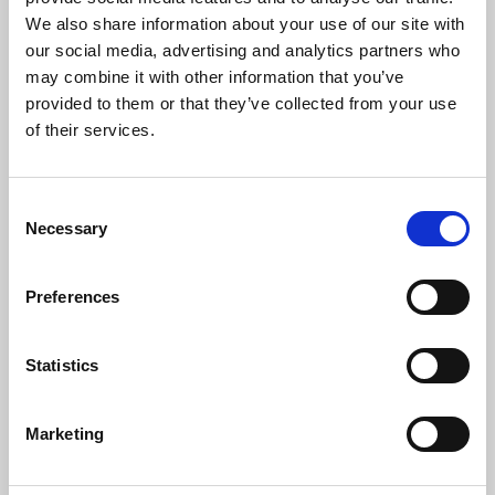
digitali per la propria long-life employability
We also share information about your use of our site with
e abilità trasversali come la capacità di
adattamento e la resilienza, mentre nei
our social media, advertising and analytics partners who
giovani la capacità di confrontarsi con
may combine it with other information that you’ve
linguaggi e visioni intergenerazionali per
provided to them or that they’ve collected from your use
aumentare le contaminazioni, la
of their services.
valorizzazione dei saperi tramandati, il
senso di appartenenza e di inclusione.
Consent
Necessary
Selection
Obiettivi
L’obiettivo generale che si pone il progetto
P.A.C.E. è quello di fornire risposte alle
Preferences
criticità emergenti riconducibili al fattore
età, con la promozione e messa in atto di
strategie di cambiamento attraverso
Statistics
programmi di Age Management e iniziative
mirate a valorizzare i punti di forza delle
diverse generazioni presenti in un ambiente
Marketing
di lavoro.