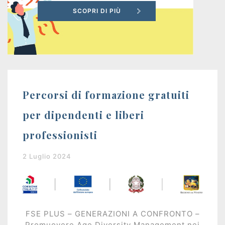
disoccupati
Programma
GOL
PR
VENETO
Percorsi di formazione gratuiti
FSE+
per dipendenti e liberi
2021-
professionisti
2027
2 Luglio 2024
Corsi
a
pagamento
FSE PLUS – GENERAZIONI A CONFRONTO –
Promuovere Age Diversity Management nei