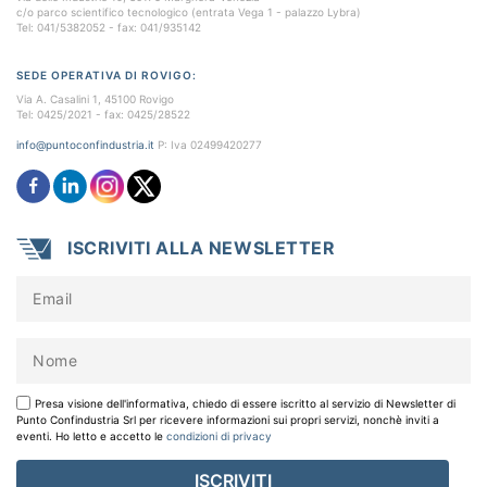
c/o parco scientifico tecnologico (entrata Vega 1 - palazzo Lybra)
Tel: 041/5382052 - fax: 041/935142
SEDE OPERATIVA DI ROVIGO:
Via A. Casalini 1, 45100 Rovigo
Tel: 0425/2021 - fax: 0425/28522
info@puntoconfindustria.it
P: Iva 02499420277
ISCRIVITI ALLA NEWSLETTER
Presa visione dell'informativa, chiedo di essere iscritto al servizio di Newsletter di
Punto Confindustria Srl per ricevere informazioni sui propri servizi, nonchè inviti a
eventi. Ho letto e accetto le
condizioni di privacy