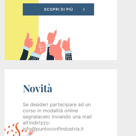
Recruiting
Unimpiego
Tirocini
finanziati
Tuttostage
Novità
Persona
Corsi
Se desideri partecipare ad un
corso in modalità online
gratuiti
segnalacelo inviando una mail
all'indirizzo:
per
info@puntoconfindustria.it