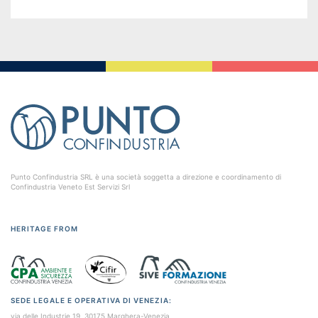
Punto Confindustria SRL è una società soggetta a direzione e coordinamento di
Confindustria Veneto Est Servizi Srl
HERITAGE FROM
SEDE LEGALE E OPERATIVA DI VENEZIA:
via delle Industrie 19, 30175 Marghera-Venezia