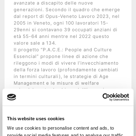
avanzate a discapito delle nuove
generazioni. Secondo il quadro che emerge
dal report di Opus-Veneto Lavoro 2023, nel
2005 in Veneto, ogni 100 lavoratori 15-
29enni si contavano 39 occupati anziani di
età 55-64 anni mentre nel 2022 questo
valore sale a 134.
Il progetto “P.A.C.E.: People and Culture
Essencial” propone linee di azione che
rileggono i modi di vivere l’invecchiamento
della forza lavoro (profondamente cambiati
in termini culturali), le strategie di Age
Management e le misure di welfare
aziendale entro la chiave dell’ingaggio
intergenerazionale e dell’individuazione di
nuove formule organizzative di
conciliazione fra tempi di vita e lavoro dei
lavoratori giovani e meno giovani.
This website uses cookies
Punta a sviluppare nei più anziani le
We use cookies to personalise content and ads, to
competenze strategiche e tecnologico-
provide social media features and to analyse our traffic.