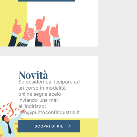
Recruiting
Unimpiego
Tirocini
finanziati
Novità
Tuttostage
Se desideri partecipare ad
un corso in modalità
Persona
online segnalacelo
inviando una mail
Corsi
all'indirizzo:
info@puntoconfindustria.it
gratuiti
per