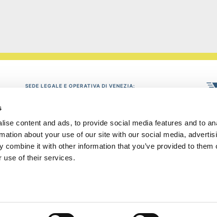
SEDE LEGALE E OPERATIVA DI VENEZIA:
via delle Industrie 19, 30175 Marghera-Venezia
c/o parco scientifico tecnologico (entrata Vega 1 - palazzo Lybra)
s
Tel: 041/5382052 - fax: 041/935142
ise content and ads, to provide social media features and to an
SEDE OPERATIVA DI ROVIGO:
rmation about your use of our site with our social media, advertis
Via A. Casalini 1, 45100 Rovigo
 combine it with other information that you’ve provided to them o
Tel: 0425/2021 - fax: 0425/28522
P
 use of their services.
info@puntoconfindustria.it
P: Iva 02499420277
News
prop
priv