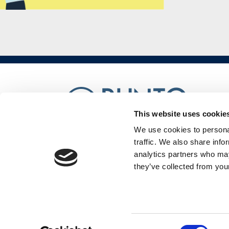
disoccupati
Programma
GOL
PR
VENETO
FSE+
This website uses cookie
2021-
We use cookies to personal
Punto Confindustria SRL è una
traffic. We also share info
2027
società soggetta a direzione e
analytics partners who may
coordinamento di Confindustria
Veneto Est Servizi Srl
they’ve collected from your
Corsi
a
HERITAGE FROM
pagamento
Consent