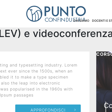
CHI SIAMO
DOCENTI E 
CLEV) e videoconferenz
CORSO
ting and typesetting industry. Lorem
ext ever since the 1500s, when an
mbled it to make a type specimen
 also the leap into electronic
 was popularised in the 1960s with
m Ipsum passages
Co
APPROFONDISCI