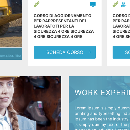
CORSO DI AGGIORNAMENTO
CORSO 
PER RAPPRESENTANTI DEI
PER RAP
LAVORATOTI PER LA
LAVORAT
SICUREZZA 4 ORE SICUREZZA
SICUREZ
4 ORE SICUREZZA 4 ORE
4 ORE S
SCHEDA CORSO
S
WORK EXPER
Lorem Ipsum is simply dummy
printing and typesetting ind
Ipsum has been the industry
is simply dummy text of the 
typesetting industry. Lorem