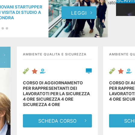
ISCRIVIT
Neolaureato
la
IOVANI STARTUPPER
GIOV
N VISITA DI STUDIO A
IN V
LEGGI
ONDRA
LON
AMBIENTE QUALITA E SICUREZZA
AMBIENTE QU
CORSO DI AGGIORNAMENTO
CORSO DI 
PER RAPPRESENTANTI DEI
PER RAPPRE
LAVORATOTI PER LA SICUREZZA
LAVORATOTI
4 ORE SICUREZZA 4 ORE
4 ORE SICU
SICUREZZA 4 ORE
SCHEDA CORSO
SCH