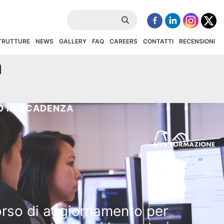
STRUTTURE
NEWS
GALLERY
FAQ
CAREERS
CONTATTI
RECENSIONI
a
 IN SCADENZA
rso di aggiornamento per