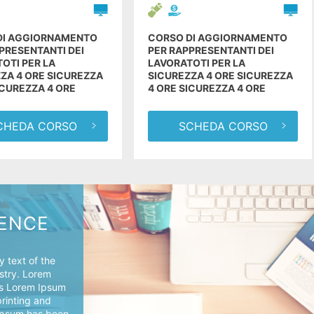
DI AGGIORNAMENTO
CORSO DI AGGIORNAMENTO
PRESENTANTI DEI
PER RAPPRESENTANTI DEI
OTI PER LA
LAVORATOTI PER LA
ZA 4 ORE SICUREZZA
SICUREZZA 4 ORE SICUREZZA
ICUREZZA 4 ORE
4 ORE SICUREZZA 4 ORE
CHEDA CORSO
SCHEDA CORSO
IENCE
 text of the
ustry. Lorem
's Lorem Ipsum
printing and
 Ipsum has been