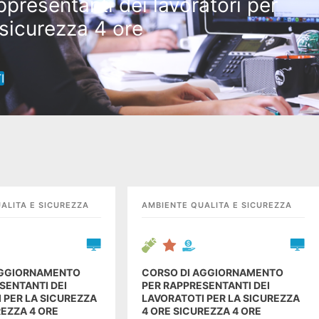
ppresentanti dei lavoratori per
 sicurezza 4 ore
rso di aggiornamento per
RIE
STORI
ppresentanti dei lavoratori per
I
 sicurezza 4 ore
ANI STARTUPPER
GIOVAN
ISITA DI STUDIO A
IN VISIT
LEGGI
DRA
LONDR
ALITA E SICUREZZA
AMBIENTE QUALITA E SICUREZZA
AGGIORNAMENTO
CORSO DI AGGIORNAMENTO
SENTANTI DEI
PER RAPPRESENTANTI DEI
 PER LA SICUREZZA
LAVORATOTI PER LA SICUREZZA
REZZA 4 ORE
4 ORE SICUREZZA 4 ORE