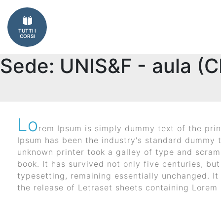
Imprese
TUTTI I
Catalogo
CORSI
corsi
Sede:
UNIS&F - aula (
Finanziamenti
Regione
Lo
Veneto
rem Ipsum is simply dummy text of the prin
I corsi aziendali piu frequentati
Ipsum has been the industry's standard dummy t
(FSE)
unknown printer took a galley of type and scra
book. It has survived not only five centuries, but
Fondimpresa
typesetting, remaining essentially unchanged. It
the release of Letraset sheets containing Lore
Fondirigenti
Apprendistato