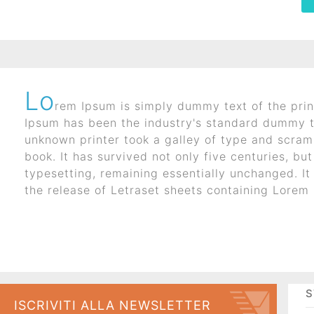
Lo
rem Ipsum is simply dummy text of the prin
I corsi aziendali piu frequentati
Ipsum has been the industry's standard dummy t
unknown printer took a galley of type and scra
book. It has survived not only five centuries, but
typesetting, remaining essentially unchanged. It
the release of Letraset sheets containing Lore
STORIE
S
ISCRIVITI ALLA NEWSLETTER