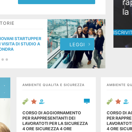
ra
la
Co
TORIE
STO
ra
ISCRIVIT
la
IOVANI STARTUPPER
GIOV
N VISITA DI STUDIO A
IN V
LEGGI
ONDRA
LON
AMBIENTE QUALITA E SICUREZZA
AMBIENTE QU
CORSO DI AGGIORNAMENTO
CORSO DI 
PER RAPPRESENTANTI DEI
PER RAPPRE
LAVORATOTI PER LA SICUREZZA
LAVORATOTI
4 ORE SICUREZZA 4 ORE
4 ORE SICU