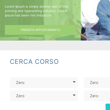
Lorem Ipsum is simply dummy text of the
printing and typesetting industry. Lorem
Ipsum has been the industry's
I corsi aziendali piu frequentati
PRENOTA APPUNTAMENTO
CERCA CORSO
Zero
Zero
Zero
Zero