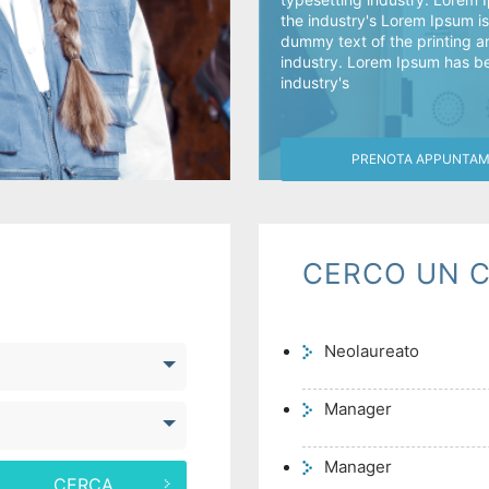
the industry's Lorem Ipsum i
dummy text of the printing a
industry. Lorem Ipsum has b
industry's
PRENOTA APPUNTA
CERCO UN C
Neolaureato
Manager
Manager
CERCA