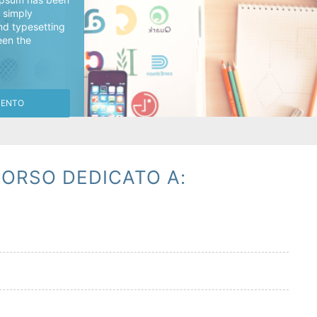
s simply
nd typesetting
een the
MENTO
ORSO DEDICATO A: