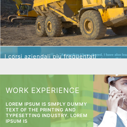
I corsi aziendali piu
I corsi aziendali piu frequentati
frequentati
WORK EXPERIENCE
LOREM IPSUM IS SIMPLY DUMMY
I corsi aziendali piu frequentati
TEXT OF THE PRINTING AND
TYPESETTING INDUSTRY. LOREM
IPSUM IS