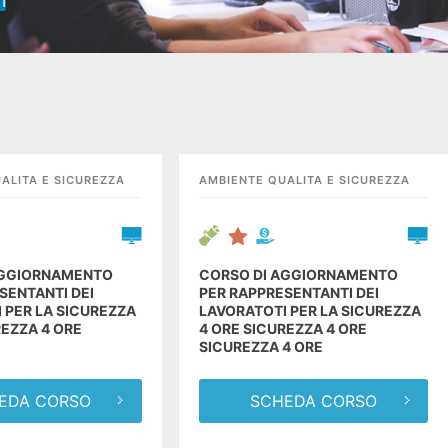
I
 sicurezza 4 ore
ANI STARTUPPER
GIOVAN
ISITA DI STUDIO A
IN VISIT
LEGGI
DRA
LONDR
ALITA E SICUREZZA
AMBIENTE QUALITA E SICUREZZA
AGGIORNAMENTO
CORSO DI AGGIORNAMENTO
SENTANTI DEI
PER RAPPRESENTANTI DEI
 PER LA SICUREZZA
LAVORATOTI PER LA SICUREZZA
REZZA 4 ORE
4 ORE SICUREZZA 4 ORE
SICUREZZA 4 ORE
EDA CORSO
SCHEDA CORSO