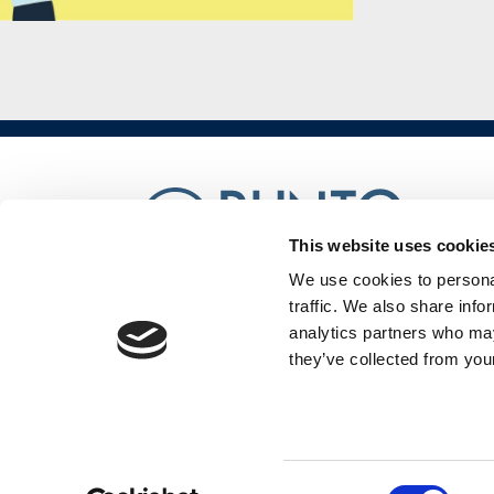
disoccupati
Programma
GOL
PR
VENETO
FSE+
This website uses cookie
2021-
We use cookies to personal
Punto Confindustria SRL è una
traffic. We also share info
2027
società soggetta a direzione e
analytics partners who may
coordinamento di Confindustria
Veneto Est Servizi Srl
they’ve collected from your
Corsi
a
HERITAGE FROM
pagamento
Consent