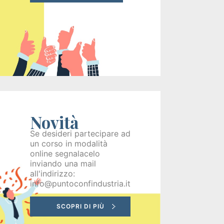
Recruiting
Unimpiego
Tirocini
finanziati
Novità
Tuttostage
Se desideri partecipare ad
un corso in modalità
Persona
online segnalacelo
inviando una mail
Corsi
all'indirizzo:
info@puntoconfindustria.it
gratuiti
per