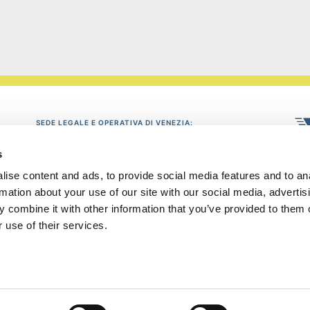
SEDE LEGALE E OPERATIVA DI VENEZIA:
via delle Industrie 19, 30175 Marghera-Venezia
c/o parco scientifico tecnologico (entrata Vega 1 - palazzo Lybra)
s
Tel: 041/5382052 - fax: 041/935142
ise content and ads, to provide social media features and to an
SEDE OPERATIVA DI ROVIGO:
rmation about your use of our site with our social media, advertis
Via A. Casalini 1, 45100 Rovigo
 combine it with other information that you’ve provided to them o
Tel: 0425/2021 - fax: 0425/28522
P
 use of their services.
info@puntoconfindustria.it
P: Iva 02499420277
News
prop
priv