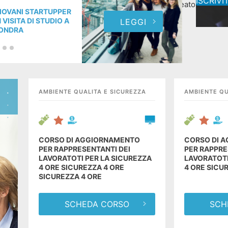
ISCRIVIT
Neolaureato
la
IOVANI STARTUPPER
GIOV
N VISITA DI STUDIO A
IN V
LEGGI
ONDRA
LON
AMBIENTE QUALITA E SICUREZZA
AMBIENTE QU
CORSO DI AGGIORNAMENTO
CORSO DI 
PER RAPPRESENTANTI DEI
PER RAPPRE
LAVORATOTI PER LA SICUREZZA
LAVORATOTI
4 ORE SICUREZZA 4 ORE
4 ORE SICU
SICUREZZA 4 ORE
SCHEDA CORSO
SCH