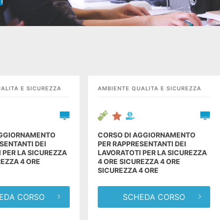
I
 sicurezza 4 ore
ANI STARTUPPER
GIOVAN
ISITA DI STUDIO A
IN VISIT
LEGGI
DRA
LONDR
ALITA E SICUREZZA
AMBIENTE QUALITA E SICUREZZA
AGGIORNAMENTO
CORSO DI AGGIORNAMENTO
SENTANTI DEI
PER RAPPRESENTANTI DEI
 PER LA SICUREZZA
LAVORATOTI PER LA SICUREZZA
REZZA 4 ORE
4 ORE SICUREZZA 4 ORE
SICUREZZA 4 ORE
EDA CORSO
SCHEDA CORSO