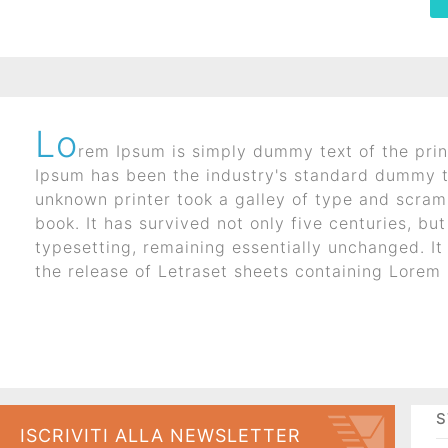
Lo
rem Ipsum is simply dummy text of the prin
I corsi aziendali piu frequentati
Ipsum has been the industry's standard dummy t
unknown printer took a galley of type and scra
book. It has survived not only five centuries, but
typesetting, remaining essentially unchanged. It
the release of Letraset sheets containing Lore
STORIE
S
ISCRIVITI ALLA NEWSLETTER