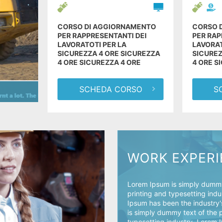
CORSO DI AGGIORNAMENTO
CORSO 
PER RAPPRESENTANTI DEI
PER RAP
LAVORATOTI PER LA
LAVORAT
SICUREZZA 4 ORE SICUREZZA
SICUREZ
4 ORE SICUREZZA 4 ORE
4 ORE S
SCHEDA CORSO
S
WORK EXPER
Lorem Ipsum is simply dummy
printing and typesetting ind
Ipsum has been the industry
is simply dummy text of the 
typesetting industry. Lorem