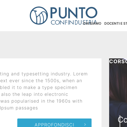
CHI SIAMO
DOCENTI E 
CORSO
ting and typesetting industry. Lorem
ext ever since the 1500s, when an
mbled it to make a type specimen
 also the leap into electronic
 was popularised in the 1960s with
m Ipsum passages
Co
APPROFONDISCI