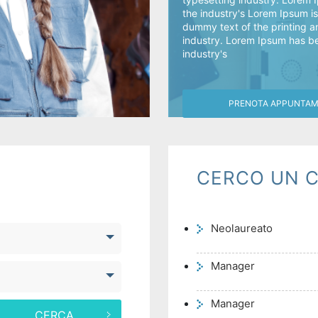
the industry's Lorem Ipsum i
dummy text of the printing a
industry. Lorem Ipsum has b
industry's
PRENOTA APPUNTA
CERCO UN C
Neolaureato
Manager
Manager
CERCA