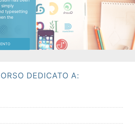
s simply
nd typesetting
een the
MENTO
ORSO DEDICATO A: