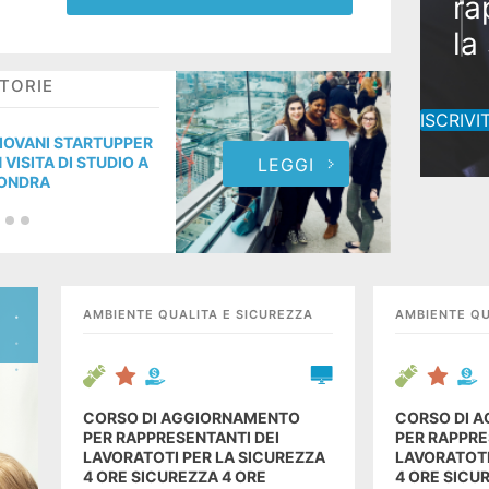
ra
la
Co
TORIE
STO
ra
ISCRIVIT
la
IOVANI STARTUPPER
GIOV
N VISITA DI STUDIO A
IN V
LEGGI
ONDRA
LON
AMBIENTE QUALITA E SICUREZZA
AMBIENTE QU
CORSO DI AGGIORNAMENTO
CORSO DI 
PER RAPPRESENTANTI DEI
PER RAPPRE
LAVORATOTI PER LA SICUREZZA
LAVORATOTI
4 ORE SICUREZZA 4 ORE
4 ORE SICU