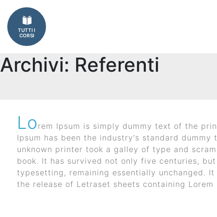
Imprese
TUTTI I
Catalogo
CORSI
corsi
Archivi:
Referenti
Finanziamenti
Regione
Lo
Veneto
rem Ipsum is simply dummy text of the prin
I corsi aziendali piu frequentati
Ipsum has been the industry's standard dummy t
(FSE)
unknown printer took a galley of type and scra
book. It has survived not only five centuries, but
Fondimpresa
typesetting, remaining essentially unchanged. It
the release of Letraset sheets containing Lore
Fondirigenti
Apprendistato