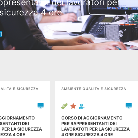
ppresentanti dei lavoratori per
 sicurezza 4 ore
rso di aggiornamento per
RIE
STORI
ppresentanti dei lavoratori per
I
 sicurezza 4 ore
ANI STARTUPPER
GIOVAN
ISITA DI STUDIO A
IN VISIT
LEGGI
DRA
LONDR
ALITA E SICUREZZA
AMBIENTE QUALITA E SICUREZZA
AGGIORNAMENTO
CORSO DI AGGIORNAMENTO
SENTANTI DEI
PER RAPPRESENTANTI DEI
 PER LA SICUREZZA
LAVORATOTI PER LA SICUREZZA
REZZA 4 ORE
4 ORE SICUREZZA 4 ORE