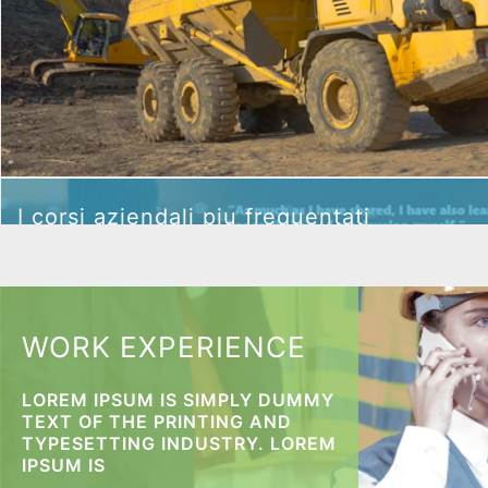
I corsi aziendali piu
I corsi aziendali piu frequentati
frequentati
WORK EXPERIENCE
LOREM IPSUM IS SIMPLY DUMMY
I corsi aziendali piu frequentati
TEXT OF THE PRINTING AND
TYPESETTING INDUSTRY. LOREM
IPSUM IS