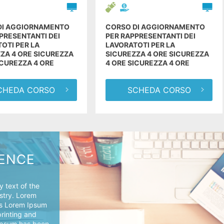
DI AGGIORNAMENTO
CORSO DI AGGIORNAMENTO
PRESENTANTI DEI
PER RAPPRESENTANTI DEI
OTI PER LA
LAVORATOTI PER LA
ZA 4 ORE SICUREZZA
SICUREZZA 4 ORE SICUREZZA
ICUREZZA 4 ORE
4 ORE SICUREZZA 4 ORE
CHEDA CORSO
SCHEDA CORSO
IENCE
 text of the
ustry. Lorem
's Lorem Ipsum
printing and
 Ipsum has been