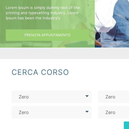
Lorem Ipsum is simply dummy text of the
printing and typesetting industry. Lorem
Ipsum has been the industry's
I corsi aziendali piu frequentati
PRENOTA APPUNTAMENTO
CERCA CORSO
Zero
Zero
Zero
Zero