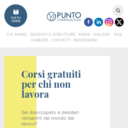
Imprese
TUTTI I
Catalogo
CORSI
corsi
CHI SIAMO
DOCENTI E STRUTTURE
NEWS
GALLERY
FAQ
CAREERS
CONTATTI
RECENSIONI
Finanziamenti
Regione
Corsi gratuiti
Veneto
per chi non
(FSE)
lavora
Fondimpresa
Fondirigenti
Sei disoccupato e desideri
reinserirti nel mondo del
lavoro?
Apprendistato