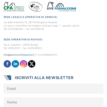
SEDE LEGALE E OPERATIVA DI VENEZIA:
via delle Industrie 19, 30175 Marghera-Venezia
c/o parco scientifico tecnologico (entrata Vega 1 - palazzo Lybra)
Tel: 041/5382052 - fax: 041/935142
SEDE OPERATIVA DI ROVIGO:
Via A. Casalini 1, 45100 Rovigo
Tel: 0425/2021 - fax: 0425/28522
info@puntoconfindustria.it
P: Iva 02499420277
ISCRIVITI ALLA NEWSLETTER