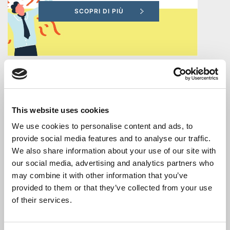
disoccupati
Programma
GOL
PR
VENETO
L’importanza del team nei
FSE+
This website uses cookies
momenti di cambiamento
We use cookies to personalise content and ads, to
2021-
aziendale
provide social media features and to analyse our traffic.
2027
We also share information about your use of our site with
22 Dicembre 2020
our social media, advertising and analytics partners who
Corsi
may combine it with other information that you’ve
Il
percorso Machine and Human Assets
ha
provided to them or that they’ve collected from your use
a
visto al suo interno un momento di
of their services.
confronto e crescita riguardo all’importanza
pagamento
del team nel cambiamento aziendale.
Attraverso degli incontri di formazione