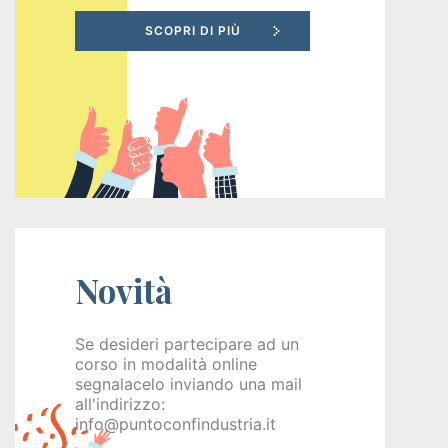
Recruiting
Unimpiego
Tirocini
finanziati
Tuttostage
Novità
Persona
Corsi
Se desideri partecipare ad un
corso in modalità online
gratuiti
segnalacelo inviando una mail
all'indirizzo:
per
info@puntoconfindustria.it