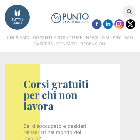
Imprese
TUTTI I
Catalogo
CORSI
corsi
CHI SIAMO
DOCENTI E STRUTTURE
NEWS
GALLERY
FAQ
CAREERS
CONTATTI
RECENSIONI
Finanziamenti
Regione
Veneto
Corsi gratuiti
(FSE)
per chi non
lavora
Fondimpresa
Fondirigenti
Sei disoccupato e desideri
reinserirti nel mondo del
Apprendistato
lavoro?