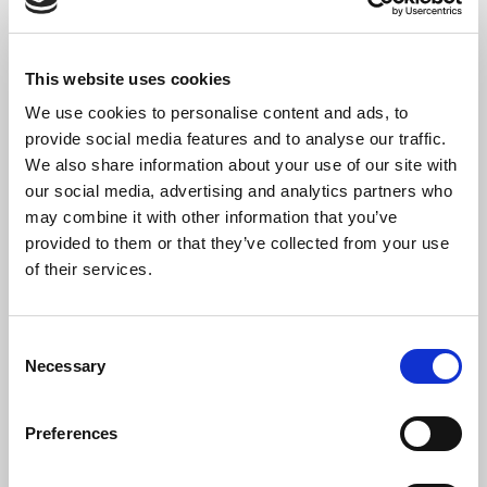
disoccupati
Programma
This website uses cookies
GOL
We use cookies to personalise content and ads, to
provide social media features and to analyse our traffic.
PR
We also share information about your use of our site with
our social media, advertising and analytics partners who
VENETO
MI SONO ISCRITTO A UN CORSO
may combine it with other information that you’ve
FSE+
provided to them or that they’ve collected from your use
MA NON POSSO PIÙ
of their services.
2021-
PARTECIPARE. COME POSSO
2027
FARE?
Consent
Corsi
Necessary
Selection
17 Febbraio 2017
a
L’iscrizione, inviata al fax 041-935142 o
Preferences
compilata sul sito web, è vincolante per la
pagamento
partecipazione se non disdetta in forma
scritta almeno 7 giorni prima dell’inizio del