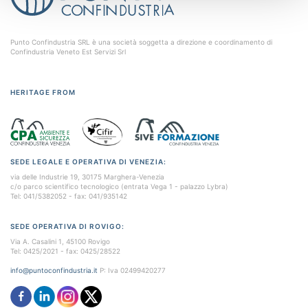
Punto Confindustria SRL è una società soggetta a direzione e coordinamento di
Confindustria Veneto Est Servizi Srl
HERITAGE FROM
SEDE LEGALE E OPERATIVA DI VENEZIA:
via delle Industrie 19, 30175 Marghera-Venezia
c/o parco scientifico tecnologico (entrata Vega 1 - palazzo Lybra)
Tel: 041/5382052 - fax: 041/935142
SEDE OPERATIVA DI ROVIGO:
Via A. Casalini 1, 45100 Rovigo
Tel: 0425/2021 - fax: 0425/28522
info@puntoconfindustria.it
P: Iva 02499420277