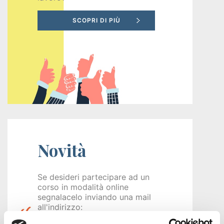
Recruiting
Unimpiego
Tirocini
finanziati
Tuttostage
Novità
Persona
Corsi
Se desideri partecipare ad un
corso in modalità online
gratuiti
segnalacelo inviando una mail
per
all'indirizzo:
info@puntoconfindustria.it