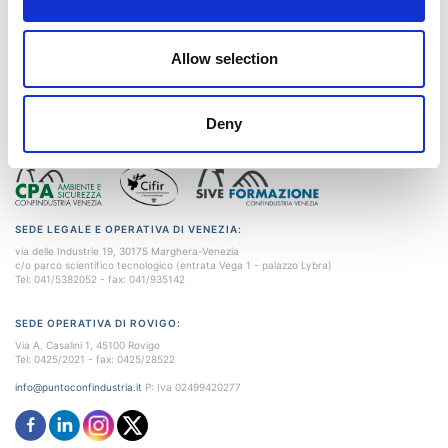
Istituzioni
Punto Confindustria SRL è una società soggetta a direzione e coordinamento di
Allow selection
Orientamento
Confindustria Veneto Est Servizi Srl
Scuola/Lavoro
Deny
HERITAGE FROM
Percorsi
ITS
SEDE LEGALE E OPERATIVA DI VENEZIA:
Learning
via delle Industrie 19, 30175 Marghera-Venezia
c/o parco scientifico tecnologico (entrata Vega 1 - palazzo Lybra)
Kit
Tel: 041/5382052 - fax: 041/935142
SEDE OPERATIVA DI ROVIGO:
Via A. Casalini 1, 45100 Rovigo
Tel: 0425/2021 - fax: 0425/28522
info@puntoconfindustria.it
P: Iva 02499420277