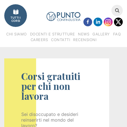
Imprese
TUTTI I
Catalogo
CORSI
corsi
CHI SIAMO
DOCENTI E STRUTTURE
NEWS
GALLERY
FAQ
CAREERS
CONTATTI
RECENSIONI
Finanziamenti
Regione
Veneto
Corsi gratuiti
(FSE)
per chi non
lavora
Fondimpresa
Fondirigenti
Sei disoccupato e desideri
reinserirti nel mondo del
Apprendistato
lavoro?