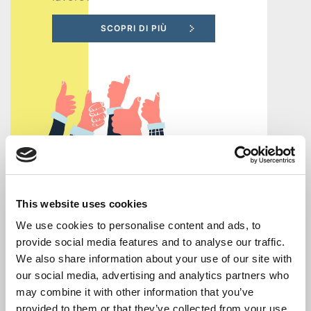
Recruiting
Unimpiego
Tirocini
finanziati
Tuttostage
Novità
Persona
This website uses cookies
We use cookies to personalise content and ads, to
Corsi
provide social media features and to analyse our traffic.
Se desideri partecipare ad un
We also share information about your use of our site with
corso in modalità online
gratuiti
segnalacelo inviando una mail
our social media, advertising and analytics partners who
per
all'indirizzo:
may combine it with other information that you’ve
info@puntoconfindustria.it
provided to them or that they’ve collected from your use