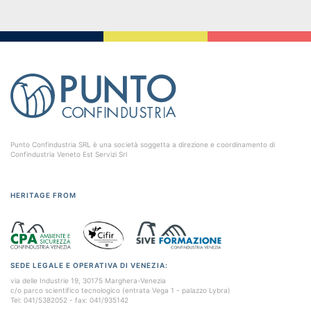
Punto Confindustria SRL è una società soggetta a direzione e coordinamento di
Confindustria Veneto Est Servizi Srl
HERITAGE FROM
SEDE LEGALE E OPERATIVA DI VENEZIA:
via delle Industrie 19, 30175 Marghera-Venezia
c/o parco scientifico tecnologico (entrata Vega 1 - palazzo Lybra)
Tel: 041/5382052 - fax: 041/935142