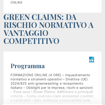
ONLINE
Istituzioni
GREEN CLAIMS: DA
Orientamento
RISCHIO NORMATIVO A
Scuola/Lavoro
VANTAGGIO
Percorsi
COMPETITIVO
ITS
Learning
Programma
Kit
FORMAZIONE ONLINE (4 ORE) – Inquadramento
normativo e strumenti operativi – Direttiva (UE)
2024/825 anti-greenwashing e recepimento
italiano – Obblighi per le imprese, rischi e sanzioni
– Cosa sono i Green Claims: definizioni e principali
criticità – Come costruire claim ambientali credibili
e verificabili – Dati, evidenze e tracciabilità delle
informazioni – Best practice di…