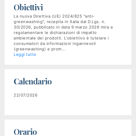
Obiettivi
Recruiting
La nuova Direttiva (UE) 2024/825 "anti-
greenwashing", recepita in Italia dal D.Lgs. n.
30/2026, pubblicato in data 9 marzo 2026 mira a
Unimpiego
regolamentare le dichiarazioni di impatto
ambientale dei prodotti. L'obiettivo è tutelare i
consumatori da informazioni ingannevoli
Tirocini
(greenwashing) e prom
...
Leggi tutto
finanziati
Tuttostage
Calendario
Persona
22/07/2026
Corsi
gratuiti
per
Orario