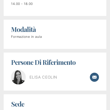
disoccupati
14.00 - 18.00
Programma
GOL
Modalità
PR
Formazione in aula
VENETO
FSE+
Persone Di Riferimento
2021-
2027
ELISA CEOLIN
Corsi
a
pagamento
Sede