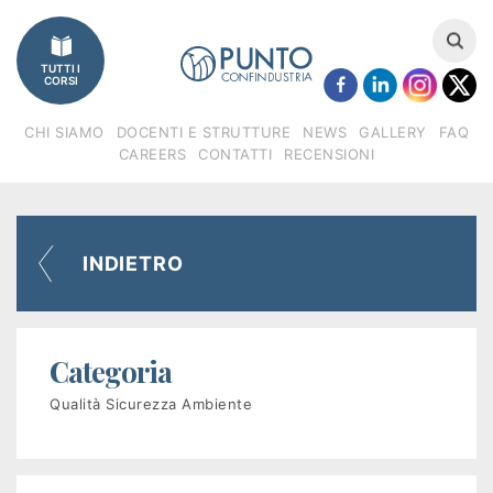
Imprese
TUTTI I
Catalogo
CORSI
corsi
CHI SIAMO
DOCENTI E STRUTTURE
NEWS
GALLERY
FAQ
CAREERS
CONTATTI
RECENSIONI
Finanziamenti
Regione
INDIETRO
Veneto
(FSE)
Categoria
Fondimpresa
Qualità Sicurezza Ambiente
Fondirigenti
Apprendistato