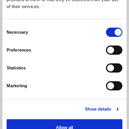
+ IVA 22%
of their services.
ISCRIVITI
Consent
Necessary
Selection
Preferences
Statistics
TARIFFA ASSOCIATI
450
€
Marketing
+ IVA 22%
Show details
ISCRIVITI
Allow all