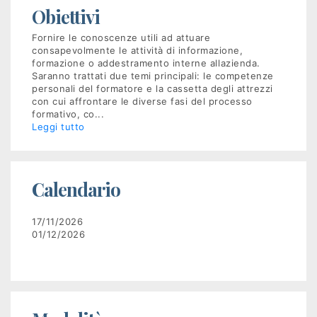
Obiettivi
Recruiting
Fornire le conoscenze utili ad attuare
consapevolmente le attività di informazione,
formazione o addestramento interne allazienda.
Unimpiego
Saranno trattati due temi principali: le competenze
personali del formatore e la cassetta degli attrezzi
con cui affrontare le diverse fasi del processo
Tirocini
formativo, co
...
Leggi tutto
finanziati
Tuttostage
Calendario
Persona
17/11/2026
01/12/2026
Corsi
gratuiti
per