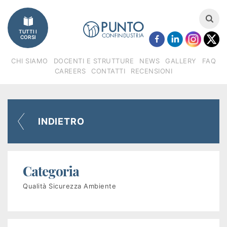
Imprese
TUTTI I
Catalogo
CORSI
corsi
CHI SIAMO
DOCENTI E STRUTTURE
NEWS
GALLERY
FAQ
CAREERS
CONTATTI
RECENSIONI
Finanziamenti
Regione
INDIETRO
Veneto
(FSE)
Categoria
Fondimpresa
Qualità Sicurezza Ambiente
Fondirigenti
Apprendistato