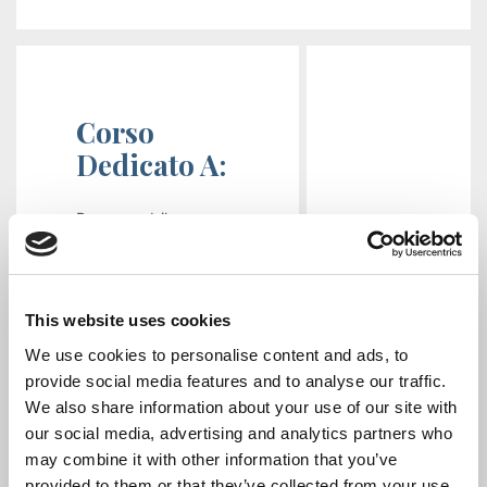
Corso
Dedicato A:
Responsabile
Sicurezza,Lavoratore
This website uses cookies
We use cookies to personalise content and ads, to
TARIFFA NON ASSOCIATI
provide social media features and to analyse our traffic.
We also share information about your use of our site with
518
our social media, advertising and analytics partners who
€
may combine it with other information that you’ve
provided to them or that they’ve collected from your use