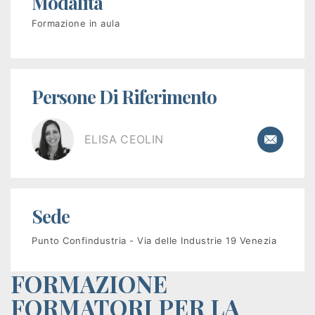
Modalità
disoccupati
Formazione in aula
Programma
GOL
Persone Di Riferimento
PR
VENETO
ELISA CEOLIN
FSE+
2021-
2027
Sede
Corsi
Punto Confindustria - Via delle Industrie 19 Venezia
a
FORMAZIONE
pagamento
FORMATORI PER LA