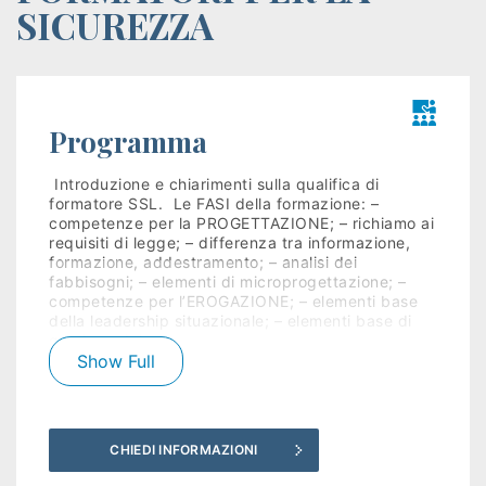
SICUREZZA
Istituzioni
Orientamento
Scuola/Lavoro
Programma
Percorsi
 Introduzione e chiarimenti sulla qualifica di
formatore SSL.  Le FASI della formazione: –
ITS
competenze per la PROGETTAZIONE; – richiamo ai
requisiti di legge; – differenza tra informazione,
Learning
formazione, addestramento; – analisi dei
fabbisogni; – elementi di microprogettazione; –
Kit
competenze per l’EROGAZIONE; – elementi base
della leadership situazionale; – elementi base di
gestione del…
Leggi tutto
Show Full
CHIEDI INFORMAZIONI