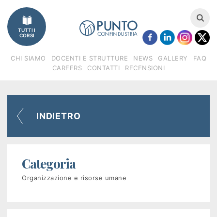
Imprese
TUTTI I
Catalogo
CORSI
corsi
CHI SIAMO
DOCENTI E STRUTTURE
NEWS
GALLERY
FAQ
CAREERS
CONTATTI
RECENSIONI
Finanziamenti
Regione
INDIETRO
Veneto
(FSE)
Categoria
Fondimpresa
Organizzazione e risorse umane
Fondirigenti
Apprendistato