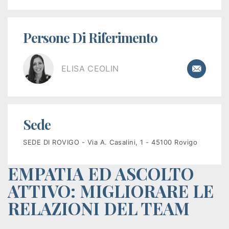
Istituzioni
Orientamento
Persone Di Riferimento
Scuola/Lavoro
ELISA CEOLIN
Percorsi
ITS
Sede
Learning
Kit
SEDE DI ROVIGO - Via A. Casalini, 1 - 45100 Rovigo
EMPATIA ED ASCOLTO
ATTIVO: MIGLIORARE LE
RELAZIONI DEL TEAM