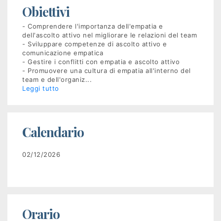
Obiettivi
Recruiting
- Comprendere l'importanza dell'empatia e
dell'ascolto attivo nel migliorare le relazioni del team
- Sviluppare competenze di ascolto attivo e
Unimpiego
comunicazione empatica
- Gestire i conflitti con empatia e ascolto attivo
- Promuovere una cultura di empatia all'interno del
Tirocini
team e dell'organiz
...
Leggi tutto
finanziati
Tuttostage
Calendario
Persona
02/12/2026
Corsi
gratuiti
per
Orario