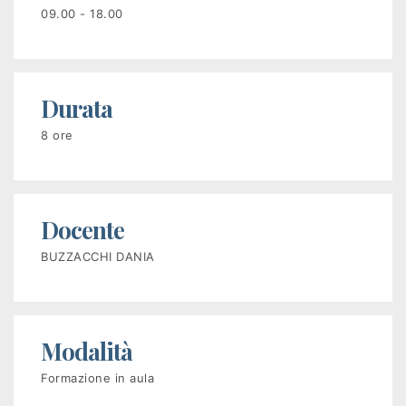
disoccupati
09.00 - 18.00
Programma
GOL
Durata
PR
8 ore
VENETO
FSE+
Docente
2021-
2027
BUZZACCHI DANIA
Corsi
a
Modalità
pagamento
Formazione in aula