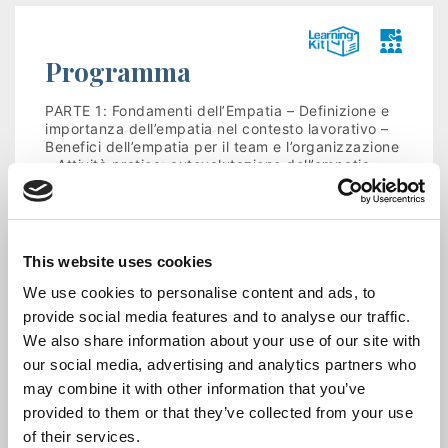
Programma
PARTE 1: Fondamenti dell’Empatia – Definizione e
importanza dell’empatia nel contesto lavorativo –
Benefici dell’empatia per il team e l’organizzazione
– Attività pratica: autovalutazione dell’empatia
PARTE 2: Ascolto Attivo – Definizione e principi
dell’ascolto attivo – Differenze tra ascolto passivo
e ascolto attivo – Componenti chiave dell’ascolto
attivo: Attenzione e presenza Riformulazione e
riflessione Feedback…
This website uses cookies
Leggi tutto
Show Full
We use cookies to personalise content and ads, to
provide social media features and to analyse our traffic.
We also share information about your use of our site with
CHIEDI INFORMAZIONI
our social media, advertising and analytics partners who
may combine it with other information that you’ve
provided to them or that they’ve collected from your use
of their services.