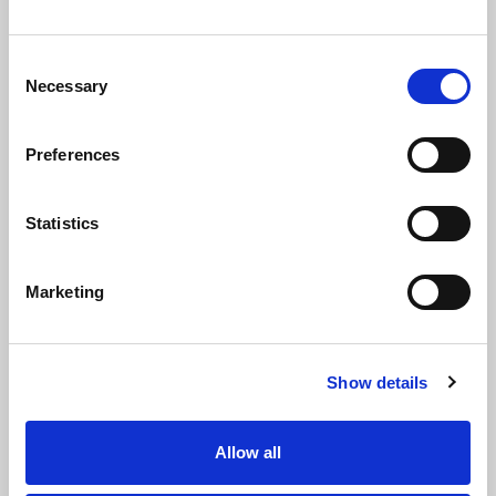
Corso
Consent
Necessary
Selection
Dedicato
A:
Preferences
A tutto il
personale
Statistics
Marketing
TARIFFA NON ASSOCIATI
Show details
350
€
Allow all
+ IVA 22%