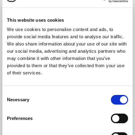
Esistenza di gerarchie aziendali non chiaramente
definite  Assenza di management del conflitto 
Leadership assente o leadership autoritaria 
Cambiamenti tecnologici  Effettuazione dellattività
This website uses cookies
in contesti ambientali/sociali critici 2. Gli Effetti
sulle persone 3. Le Conseguenze sullazienda 4. La
We use cookies to personalise content and ads, to
valutazione del rischio aggressioni:…
provide social media features and to analyse our traffic.
We also share information about your use of our site with
Leggi tutto
Show Full
our social media, advertising and analytics partners who
may combine it with other information that you’ve
provided to them or that they’ve collected from your use
CHIEDI INFORMAZIONI
of their services.
Consent
Necessary
Selection
Preferences