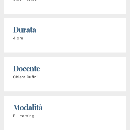
disoccupati
Programma
GOL
Durata
4 ore
PR
VENETO
FSE+
Docente
2021-
Chiara Rufini
2027
Corsi
Modalità
a
E-Learning
pagamento