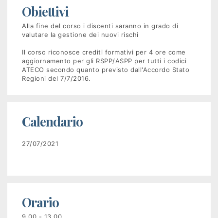
Obiettivi
Recruiting
Alla fine del corso i discenti saranno in grado di
valutare la gestione dei nuovi rischi
Unimpiego
Il corso riconosce crediti formativi per 4 ore come
aggiornamento per gli RSPP/ASPP per tutti i codici
ATECO secondo quanto previsto dall'Accordo Stato
Tirocini
Regioni del 7/7/2016.
finanziati
Tuttostage
Calendario
Persona
27/07/2021
Corsi
gratuiti
Orario
per
9.00 - 13.00