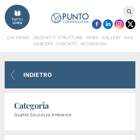
Imprese
TUTTI I
Catalogo
CORSI
corsi
CHI SIAMO
DOCENTI E STRUTTURE
NEWS
GALLERY
FAQ
CAREERS
CONTATTI
RECENSIONI
Finanziamenti
Regione
INDIETRO
Veneto
(FSE)
Categoria
Fondimpresa
Qualità Sicurezza Ambiente
Fondirigenti
Apprendistato