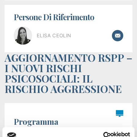
Istituzioni
Persone Di Riferimento
Orientamento
Scuola/Lavoro
ELISA CEOLIN
Percorsi
AGGIORNAMENTO RSPP –
ITS
I NUOVI RISCHI
Learning
PSICOSOCIALI: IL
Kit
RISCHIO AGGRESSIONE
Programma
1. Il quadro normativo e le Statistiche 1. Le cause: 