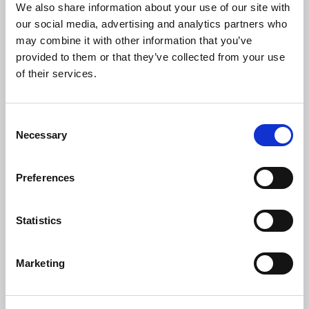
We also share information about your use of our site with
Leggi tutto
Show Full
our social media, advertising and analytics partners who
may combine it with other information that you’ve
provided to them or that they’ve collected from your use
of their services.
CHIEDI INFORMAZIONI
Consent
Necessary
Selection
Preferences
Corso
Dedicato A:
Statistics
Responsabile
Sicurezza,Lavoratore
Marketing