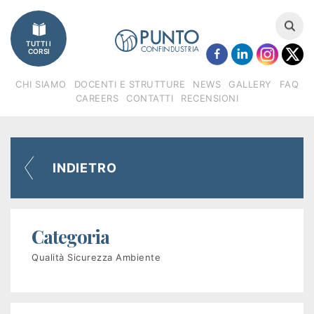
Imprese
TUTTI I
Catalogo
CORSI
corsi
CHI SIAMO
DOCENTI E STRUTTURE
NEWS
GALLERY
FAQ
CAREERS
CONTATTI
RECENSIONI
Finanziamenti
Regione
INDIETRO
Veneto
(FSE)
Categoria
Fondimpresa
Qualità Sicurezza Ambiente
Fondirigenti
Apprendistato