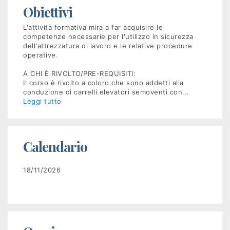
Obiettivi
Recruiting
L'attività formativa mira a far acquisire le
competenze necessarie per l'utilizzo in sicurezza
dell'attrezzatura di lavoro e le relative procedure
Unimpiego
operative.
A CHI È RIVOLTO/PRE-REQUISITI:
Tirocini
Il corso è rivolto a coloro che sono addetti alla
conduzione di carrelli elevatori semoventi con
...
finanziati
Leggi tutto
Tuttostage
Calendario
Persona
18/11/2026
Corsi
gratuiti
per