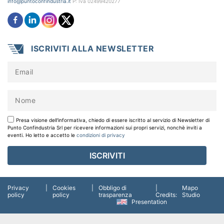
info@puntoconfindustria.it
P: Iva 02499420277
ISCRIVITI ALLA NEWSLETTER
Presa visione dell'informativa, chiedo di essere iscritto al servizio di Newsletter di
Punto Confindustria Srl per ricevere informazioni sui propri servizi, nonchè inviti a
eventi. Ho letto e accetto le
condizioni di privacy
Privacy
|
Cookies
|
Obbligo di
|
Mapo
policy
policy
trasparenza
Credits:
Studio
Presentation