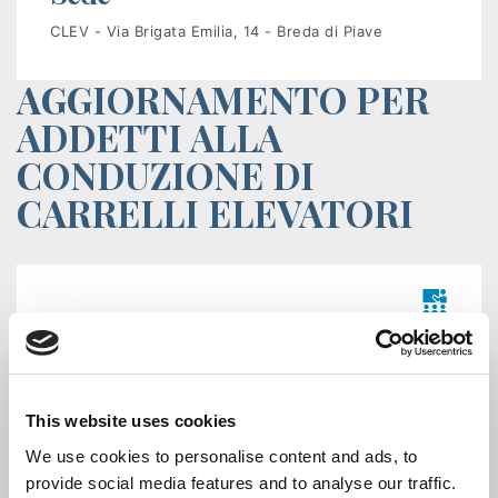
Istituzioni
CLEV - Via Brigata Emilia, 14 - Breda di Piave
Orientamento
AGGIORNAMENTO PER
Scuola/Lavoro
ADDETTI ALLA
CONDUZIONE DI
Percorsi
CARRELLI ELEVATORI
ITS
Learning
Kit
Programma
– Illustrazione, seguendo le istruzioni di uso del
carrello, dei vari componenti e delle sicurezze; –
Manutenzione e verifiche giornaliere e periodiche
This website uses cookies
di legge e secondo quanto indicato nelle istruzioni
di uso del carrello; – Guida del carrello su percorso
We use cookies to personalise content and ads, to
di prova per evidenziare le corrette manovre a
provide social media features and to analyse our traffic.
vuoto e a carico (corretta posizione sul…