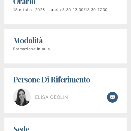
Orario
disoccupati
18 ottobre 2026 - orario 8.30-12.30/13.30-17.30
Programma
GOL
Modalità
PR
Formazione in aula
VENETO
FSE+
2021-
Persone Di Riferimento
2027
ELISA CEOLIN
Corsi
a
pagamento
Sede