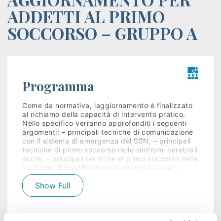
Istituzioni
ADDETTI AL PRIMO
SOCCORSO – GRUPPO A
Orientamento
Scuola/Lavoro
Percorsi
Programma
ITS
Come da normativa, laggiornamento è finalizzato
al richiamo della capacità di intervento pratico.
Learning
Nello specifico verranno approfonditi i seguenti
argomenti: – principali tecniche di comunicazione
Kit
con il sistema di emergenza del SSN; – principali
tecniche di primo soccorso nelle sindromi cerebrali
acute; – principali tecniche di primo soccorso nella
sindrome di insufficienza respiratoria acuta; –…
Leggi tutto
Show Full