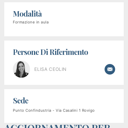
disoccupati
Modalità
Programma
Formazione in aula
GOL
PR
Persone Di Riferimento
VENETO
FSE+
ELISA CEOLIN
2021-
2027
Corsi
Sede
a
Punto Confindustria - Via Casalini 1 Rovigo
pagamento
AGGIORNAMENTO PER