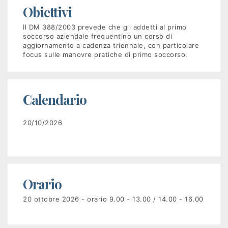
Obiettivi
Recruiting
Il DM 388/2003 prevede che gli addetti al primo
soccorso aziendale frequentino un corso di
aggiornamento a cadenza triennale, con particolare
Unimpiego
focus sulle manovre pratiche di primo soccorso.
Tirocini
finanziati
Calendario
Tuttostage
20/10/2026
Persona
Corsi
Orario
gratuiti
20 ottobre 2026 - orario 9.00 - 13.00 / 14.00 - 16.00
per