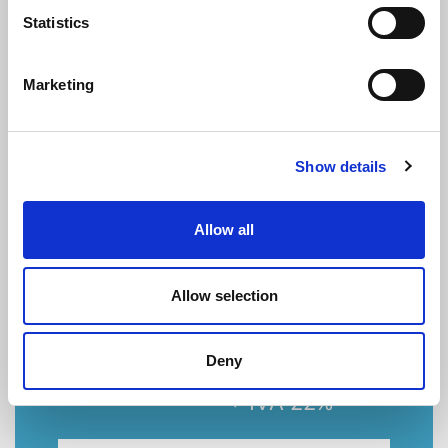
127
€
Statistics
+ IVA 22%
Marketing
ISCRIVITI
Show details
Allow all
TARIFFA ASSOCIATI
Allow selection
110
€
Deny
+ IVA 22%