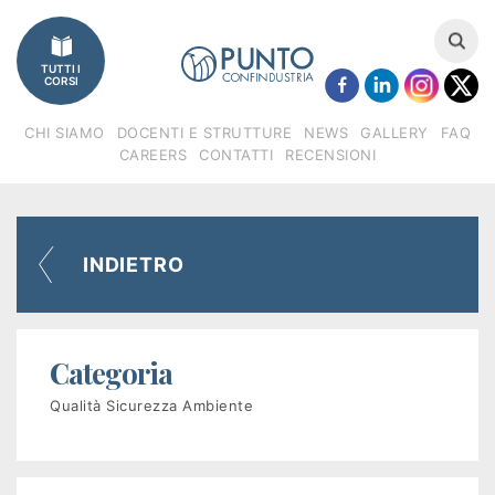
Imprese
TUTTI I
Catalogo
CORSI
corsi
CHI SIAMO
DOCENTI E STRUTTURE
NEWS
GALLERY
FAQ
CAREERS
CONTATTI
RECENSIONI
Finanziamenti
Regione
INDIETRO
Veneto
(FSE)
Categoria
Fondimpresa
Qualità Sicurezza Ambiente
Fondirigenti
Apprendistato