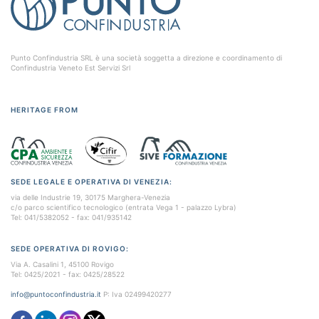
Punto Confindustria SRL è una società soggetta a direzione e coordinamento di
Confindustria Veneto Est Servizi Srl
HERITAGE FROM
SEDE LEGALE E OPERATIVA DI VENEZIA:
via delle Industrie 19, 30175 Marghera-Venezia
c/o parco scientifico tecnologico (entrata Vega 1 - palazzo Lybra)
Tel: 041/5382052 - fax: 041/935142
SEDE OPERATIVA DI ROVIGO:
Via A. Casalini 1, 45100 Rovigo
Tel: 0425/2021 - fax: 0425/28522
info@puntoconfindustria.it
P: Iva 02499420277