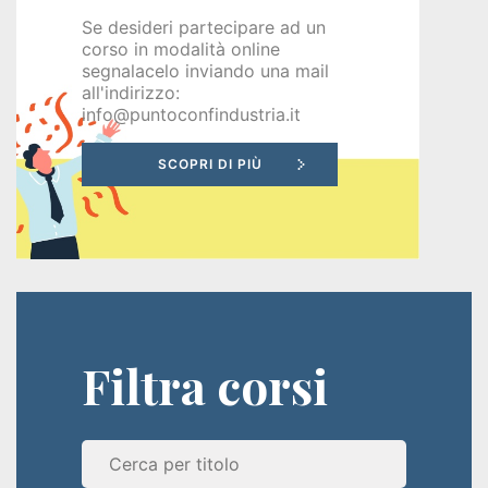
disoccupati
Se desideri partecipare ad un
corso in modalità online
Programma
segnalacelo inviando una mail
all'indirizzo:
GOL
info@puntoconfindustria.it
PR
VENETO
FSE+
2021-
2027
Filtra corsi
Corsi
a
pagamento