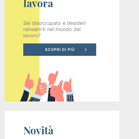
lavora
Recruiting
Sei disoccupato e desideri
reinserirti nel mondo del
Unimpiego
lavoro?
Tirocini
finanziati
Tuttostage
Persona
Corsi
gratuiti
Novità
per