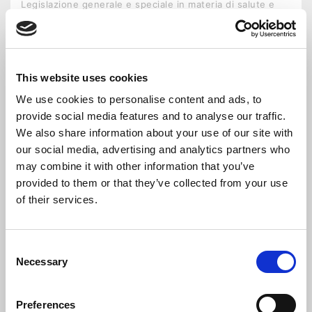
Legislazione generale e speciale in materia di salute e
sicurezza sul lavoro; – Principali soggetti coinvolti, ...
This website uses cookies
We use cookies to personalise content and ads, to
provide social media features and to analyse our traffic.
TIPOLOGIA CORSO
FORMAZIONE IN AULA
We also share information about your use of our site with
our social media, advertising and analytics partners who
DATA INIZIO
15-09-2026
may combine it with other information that you’ve
provided to them or that they’ve collected from your use
SEDE
UNISEF PN - PIAZZETTA DEL PORTELLO, 2
PORDENONE
of their services.
Consent
DETTAGLI CORSO
ISCRIVITI CORSO
Necessary
Selection
QUALITÀ SICUREZZA AMBIENTE
Preferences