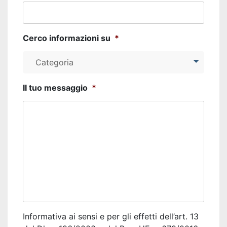
Istituzioni
Orientamento
Cerco informazioni su
*
Scuola/Lavoro
Categoria
Percorsi
II tuo messaggio
*
ITS
Learning
Kit
Informativa ai sensi e per gli effetti dell’art. 13