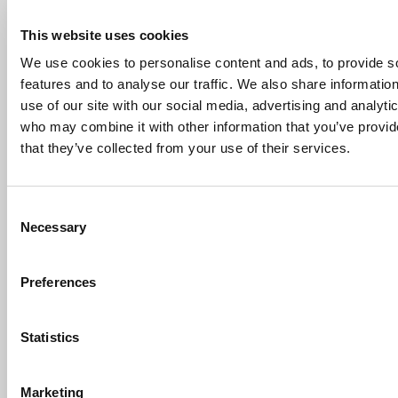
Alternative:
This website uses cookies
We use cookies to personalise content and ads, to provide s
features and to analyse our traffic. We also share informatio
Corsi gratuiti
use of our site with our social media, advertising and analyti
who may combine it with other information that you’ve provid
per chi non
that they’ve collected from your use of their services.
lavora
Consent
Necessary
Selection
Sei disoccupato e desideri
reinserirti nel mondo del
lavoro?
Preferences
Statistics
Marketing