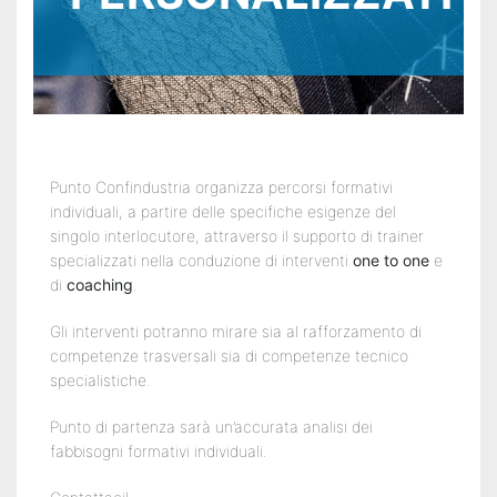
Recruiting
Unimpiego
Tirocini
Punto Confindustria organizza percorsi formativi
finanziati
individuali, a partire delle specifiche esigenze del
singolo interlocutore, attraverso il supporto di trainer
specializzati nella conduzione di interventi
one to one
e
Tuttostage
di
coaching
.
Persona
Gli interventi potranno mirare sia al rafforzamento di
competenze trasversali sia di competenze tecnico
Corsi
specialistiche.
gratuiti
Punto di partenza sarà un’accurata analisi dei
fabbisogni formativi individuali.
per