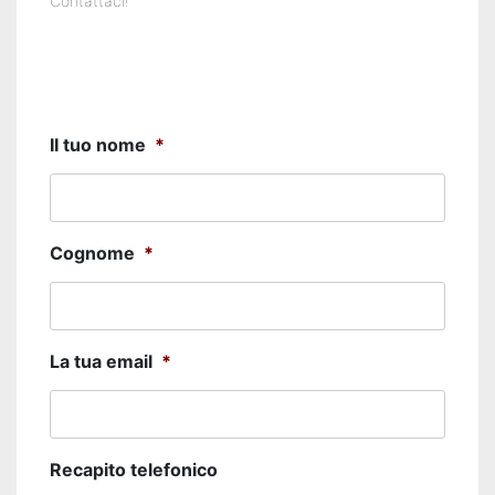
disoccupati
Contattaci!
Programma
GOL
II tuo nome
*
PR
VENETO
FSE+
Cognome
*
2021-
2027
La tua email
*
Corsi
a
pagamento
Recapito telefonico