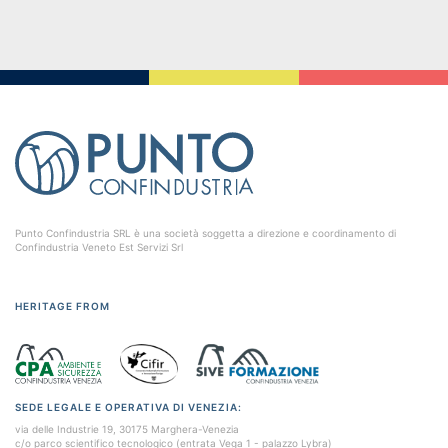
Punto Confindustria SRL è una società soggetta a direzione e coordinamento di
Confindustria Veneto Est Servizi Srl
HERITAGE FROM
SEDE LEGALE E OPERATIVA DI VENEZIA:
via delle Industrie 19, 30175 Marghera-Venezia
c/o parco scientifico tecnologico (entrata Vega 1 - palazzo Lybra)