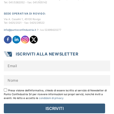
Tel: 041/5382052 - fax: 041/935142
SEDE OPERATIVA DI ROVIGO:
Via A. Casalini 1, 45100 Rovigo
Tel: 0425/2021 - fax: 0425/28522
info@puntoconfindustria.it
P: Iva 02499420277
ISCRIVITI ALLA NEWSLETTER
Presa visione dell'informativa, chiedo di essere iscritto al servizio di Newsletter di
Punto Confindustria Srl per ricevere informazioni sui propri servizi, nonchè inviti a
eventi. Ho letto e accetto le
condizioni di privacy