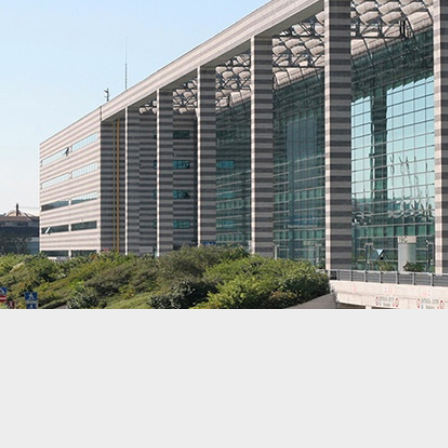
Istituzioni
Orientamento
Scuola/Lavoro
Percorsi
ITS
Learning
Kit