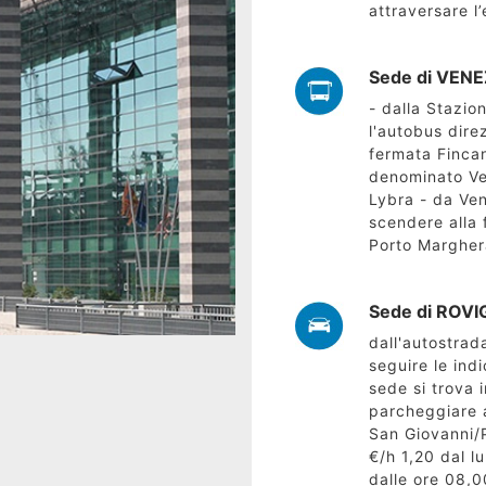
attraversare l’
Sede di VENEZ
- dalla Stazio
l'autobus dire
fermata Fincan
denominato Veg
Lybra - da Ven
scendere alla
Porto Margher
Sede di ROVI
dall'autostrad
seguire le indi
sede si trova 
parcheggiare a
San Giovanni/P
€/h 1,20 dal lu
dalle ore 08,