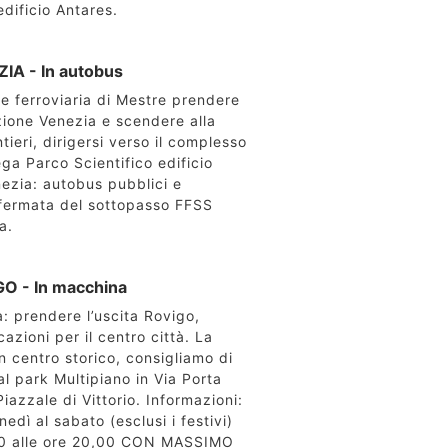
edificio Antares.
IA - In autobus
ne ferroviaria di Mestre prendere
zione Venezia e scendere alla
tieri, dirigersi verso il complesso
a Parco Scientifico edificio
ezia: autobus pubblici e
 fermata del sottopasso FFSS
a.
GO - In macchina
a: prendere l’uscita Rovigo,
cazioni per il centro città. La
in centro storico, consigliamo di
l park Multipiano in Via Porta
iazzale di Vittorio. Informazioni:
nedì al sabato (esclusi i festivi)
00 alle ore 20,00 CON MASSIMO