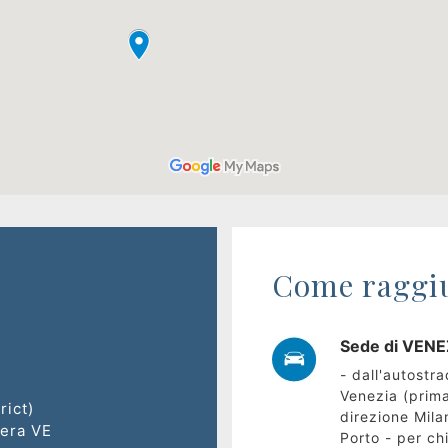
Come raggi
Sede di VENEZ
- dall'autostr
Venezia (prima
rict)
direzione Mila
hera VE
Porto - per ch