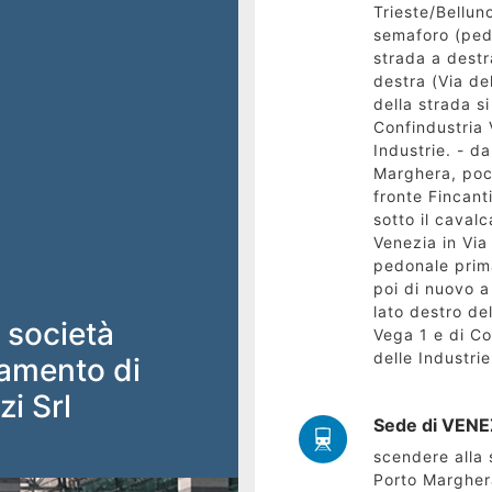
Trieste/Bellun
semaforo (ped
strada a destr
destra (Via del
della strada si
Confindustria V
Industrie. - d
Marghera, poc
fronte Fincanti
sotto il cavalc
Venezia in Via
pedonale prima
poi di nuovo a 
lato destro del
 società
Vega 1 e di Co
delle Industrie
namento di
i Srl
Sede di VENEZ
scendere alla 
Porto Marghera