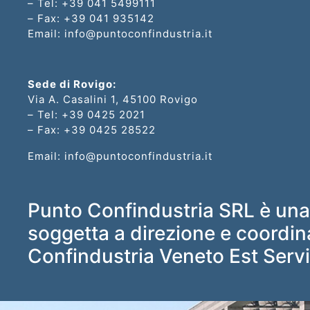
disoccupati
– Tel: +39 041 5499111
– Fax: +39 041 935142
Email: info@puntoconfindustria.it
Programma
GOL
Sede di Rovigo:
PR
Via A. Casalini 1, 45100 Rovigo
– Tel: +39 0425 2021
VENETO
– Fax: +39 0425 28522
FSE+
Email: info@puntoconfindustria.it
2021-
2027
Punto Confindustria SRL è una
soggetta a direzione e coordi
Corsi
Confindustria Veneto Est Serviz
a
pagamento