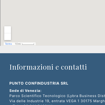
Recruiting
Unimpiego
Tirocini
finanziati
Tuttostage
Informazioni e contatti
Persona
Corsi
PUNTO CONFINDUSTRIA SRL
gratuiti
Sede di Venezia:
Parco Scientifico Tecnologico (Lybra Business Dist
per
Via delle Industrie 19, entrata VEGA 1 30175 Marg