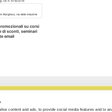
Reg. UE n. 679/2016
promozionali su corsi
e di sconti, seminari
te email
s
SEDE LEGALE E OPERATIVA DI VENEZIA:
via delle Industrie 19, 30175 Marghera-Venezia
ise content and ads, to provide social media features and to an