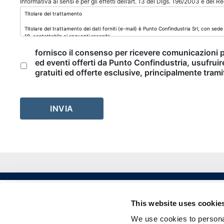
Informativa ai sensi e per gli effetti dell’art. 13 del Dlgs. 196/2003 e del 
fornisco il consenso per ricevere comunicazioni 
ed eventi offerti da Punto Confindustria, usufruir
gratuiti ed offerte esclusive, principalmente trami
Alternative:
This website uses cookie
We use cookies to personal