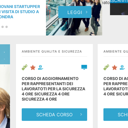
ISCRIVIT
Neolaureato
la
IOVANI STARTUPPER
GIOV
N VISITA DI STUDIO A
IN V
LEGGI
ONDRA
LON
AMBIENTE QUALITA E SICUREZZA
AMBIENTE QU
CORSO DI AGGIORNAMENTO
CORSO DI 
PER RAPPRESENTANTI DEI
PER RAPPRE
LAVORATOTI PER LA SICUREZZA
LAVORATOTI
4 ORE SICUREZZA 4 ORE
4 ORE SICU
SICUREZZA 4 ORE
SCHEDA CORSO
SCH