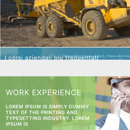
I corsi aziendali piu
I corsi aziendali piu frequentati
frequentati
WORK EXPERIENCE
LOREM IPSUM IS SIMPLY DUMMY
I corsi aziendali piu frequentati
TEXT OF THE PRINTING AND
TYPESETTING INDUSTRY. LOREM
IPSUM IS