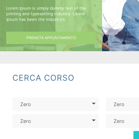
Lorem Ipsum is simply dummy text of the
printing and typesetting industry. Lorem
Ipsum has been the industry's
I corsi aziendali piu frequentati
PRENOTA APPUNTAMENTO
CERCA CORSO
Zero
Zero
Zero
Zero