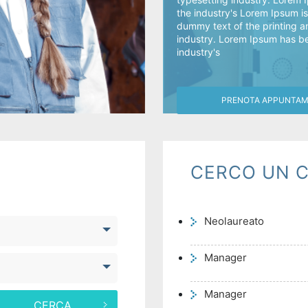
the industry's Lorem Ipsum i
dummy text of the printing a
industry. Lorem Ipsum has b
industry's
PRENOTA APPUNTA
CERCO UN C
Neolaureato
Manager
Manager
CERCA