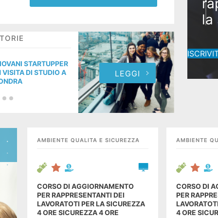
ra
la
Co
TORIE
STO
ra
ISCRIVIT
la
IOVANI STARTUPPER
GIOV
N VISITA DI STUDIO A
IN V
LEGGI
ONDRA
LON
AMBIENTE QUALITA E SICUREZZA
AMBIENTE QU
CORSO DI AGGIORNAMENTO
CORSO DI 
PER RAPPRESENTANTI DEI
PER RAPPRE
LAVORATOTI PER LA SICUREZZA
LAVORATOTI
4 ORE SICUREZZA 4 ORE
4 ORE SICU