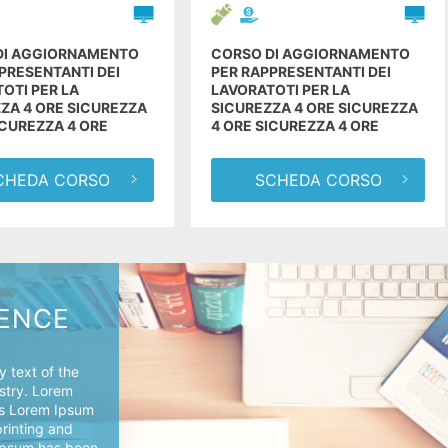
DI AGGIORNAMENTO
CORSO DI AGGIORNAMENTO
PRESENTANTI DEI
PER RAPPRESENTANTI DEI
OTI PER LA
LAVORATOTI PER LA
ZA 4 ORE SICUREZZA
SICUREZZA 4 ORE SICUREZZA
ICUREZZA 4 ORE
4 ORE SICUREZZA 4 ORE
CHEDA CORSO
SCHEDA CORSO
IENCE
 text of the
ustry. Lorem
's Lorem Ipsum
printing and
 Ipsum has been