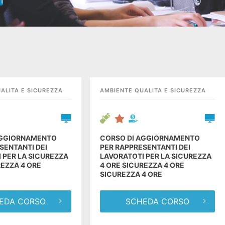
I
 sicurezza 4 ore
ANI STARTUPPER
GIOVAN
ISITA DI STUDIO A
IN VISIT
LEGGI
DRA
LONDR
ALITA E SICUREZZA
AMBIENTE QUALITA E SICUREZZA
AGGIORNAMENTO
CORSO DI AGGIORNAMENTO
SENTANTI DEI
PER RAPPRESENTANTI DEI
 PER LA SICUREZZA
LAVORATOTI PER LA SICUREZZA
REZZA 4 ORE
4 ORE SICUREZZA 4 ORE
SICUREZZA 4 ORE
EDA CORSO
SCHEDA CORSO