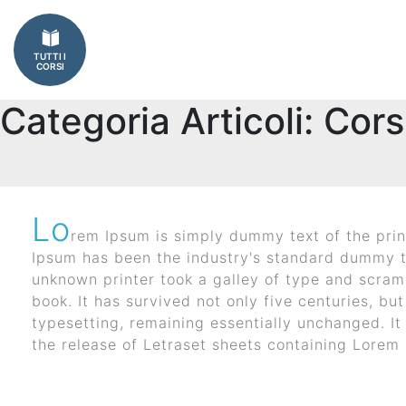
Imprese
TUTTI I
Catalogo
CORSI
corsi
Categoria Articoli:
Cors
Finanziamenti
Regione
Lo
Veneto
rem Ipsum is simply dummy text of the prin
I corsi aziendali piu frequentati
Ipsum has been the industry's standard dummy t
(FSE)
unknown printer took a galley of type and scra
book. It has survived not only five centuries, but
Fondimpresa
typesetting, remaining essentially unchanged. It
the release of Letraset sheets containing Lore
Fondirigenti
Apprendistato