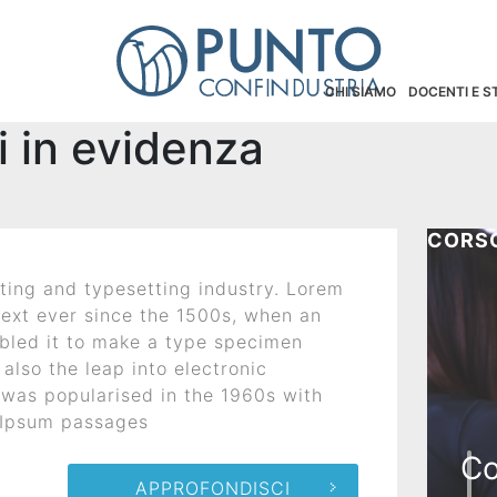
CHI SIAMO
DOCENTI E 
i in evidenza
CORSO
ting and typesetting industry. Lorem
ext ever since the 1500s, when an
mbled it to make a type specimen
 also the leap into electronic
 was popularised in the 1960s with
m Ipsum passages
Co
APPROFONDISCI