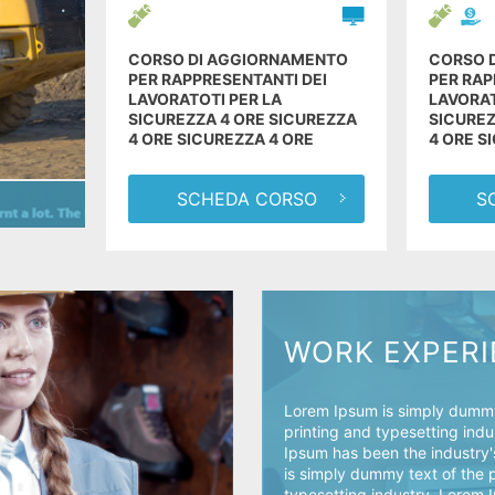
CORSO DI AGGIORNAMENTO
CORSO 
PER RAPPRESENTANTI DEI
PER RAP
LAVORATOTI PER LA
LAVORAT
SICUREZZA 4 ORE SICUREZZA
SICUREZ
4 ORE SICUREZZA 4 ORE
4 ORE S
SCHEDA CORSO
S
WORK EXPER
Lorem Ipsum is simply dummy
printing and typesetting ind
Ipsum has been the industry
is simply dummy text of the 
typesetting industry. Lorem