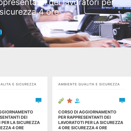
ppresentanti dei lavoratori per
 sicurezza 4 ore
rso di aggiornamento per
RIE
STORI
ppresentanti dei lavoratori per
I
 sicurezza 4 ore
ANI STARTUPPER
GIOVAN
ISITA DI STUDIO A
IN VISIT
LEGGI
DRA
LONDR
ALITA E SICUREZZA
AMBIENTE QUALITA E SICUREZZA
AGGIORNAMENTO
CORSO DI AGGIORNAMENTO
SENTANTI DEI
PER RAPPRESENTANTI DEI
 PER LA SICUREZZA
LAVORATOTI PER LA SICUREZZA
REZZA 4 ORE
4 ORE SICUREZZA 4 ORE