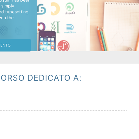
s simply
nd typesetting
een the
MENTO
ORSO DEDICATO A: