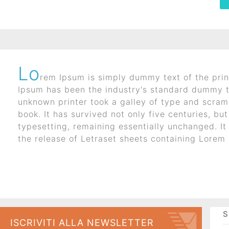
Lo
rem Ipsum is simply dummy text of the prin
I corsi aziendali piu frequentati
Ipsum has been the industry's standard dummy t
unknown printer took a galley of type and scra
book. It has survived not only five centuries, but
typesetting, remaining essentially unchanged. It
the release of Letraset sheets containing Lore
STORIE
S
ISCRIVITI ALLA NEWSLETTER