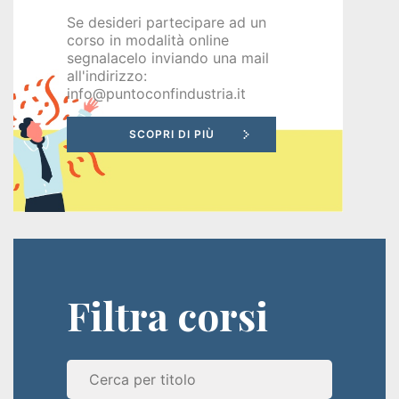
disoccupati
Se desideri partecipare ad un
corso in modalità online
Programma
segnalacelo inviando una mail
all'indirizzo:
GOL
info@puntoconfindustria.it
PR
VENETO
FSE+
2021-
2027
Filtra corsi
Corsi
a
pagamento