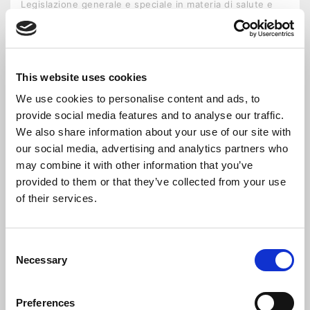
Legislazione generale e speciale in materia di salute e
sicurezza sul lavoro; – Principali soggetti coinvolti, ...
This website uses cookies
We use cookies to personalise content and ads, to
provide social media features and to analyse our traffic.
TIPOLOGIA CORSO
FORMAZIONE IN AULA
We also share information about your use of our site with
our social media, advertising and analytics partners who
DATA INIZIO
15-09-2026
may combine it with other information that you’ve
provided to them or that they’ve collected from your use
SEDE
UNISEF PN - PIAZZETTA DEL PORTELLO, 2
PORDENONE
of their services.
Consent
DETTAGLI CORSO
ISCRIVITI CORSO
Necessary
Selection
QUALITÀ SICUREZZA AMBIENTE
Preferences