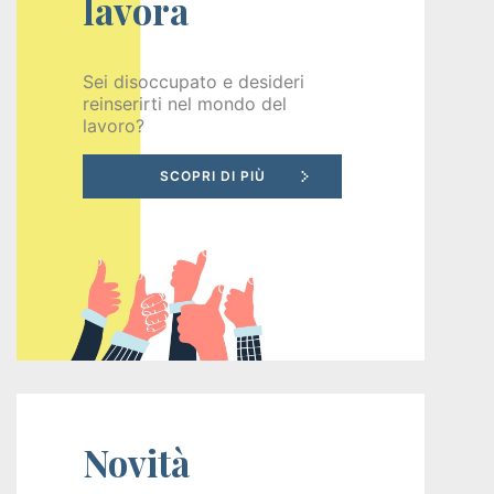
lavora
Recruiting
Sei disoccupato e desideri
reinserirti nel mondo del
Unimpiego
lavoro?
Tirocini
finanziati
Tuttostage
Persona
Corsi
gratuiti
Novità
per