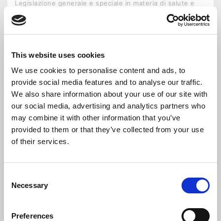
Legislazione generale e speciale in materia di salute e
sicurezza sul lavoro; – Principali soggetti coinvolti, ...
This website uses cookies
We use cookies to personalise content and ads, to
provide social media features and to analyse our traffic.
TIPOLOGIA CORSO
FORMAZIONE IN AULA
We also share information about your use of our site with
our social media, advertising and analytics partners who
DATA INIZIO
15-09-2026
may combine it with other information that you’ve
provided to them or that they’ve collected from your use
SEDE
UNISEF PN - PIAZZETTA DEL PORTELLO, 2
PORDENONE
of their services.
Consent
DETTAGLI CORSO
ISCRIVITI CORSO
Necessary
Selection
QUALITÀ SICUREZZA AMBIENTE
Preferences