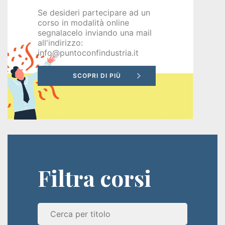
disoccupati
Se desideri partecipare ad un
corso in modalità online
Programma
segnalacelo inviando una mail
all'indirizzo:
GOL
info@puntoconfindustria.it
PR
VENETO
FSE+
2021-
2027
Filtra corsi
Corsi
a
pagamento