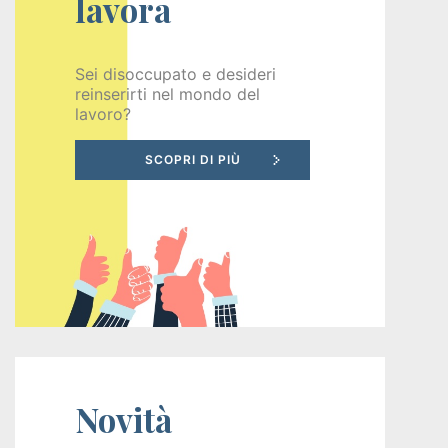
lavora
Recruiting
Sei disoccupato e desideri
reinserirti nel mondo del
Unimpiego
lavoro?
Tirocini
finanziati
Tuttostage
Persona
Corsi
gratuiti
Novità
per